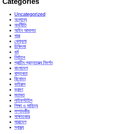
Categories
Uncategorized
অন্যান্য
অর্থনীতি
আইন আদালত
খবর
খেলাধুলা
চিকিৎসা
ধর্ম
নির্যাতন
প্রাচীন প্রত্নতত্ত্ব নিদর্শন
বাংলাদেশ
বাস্তবতা
বিনোদন
ভাইরাল
ভ্রমণ
মতামত
লাইফস্টাইল
শিক্ষা ও সাহিত্য
সম্পাদকীয়
সাক্ষাতকার
সারাদেশ
স্বাস্থ্য