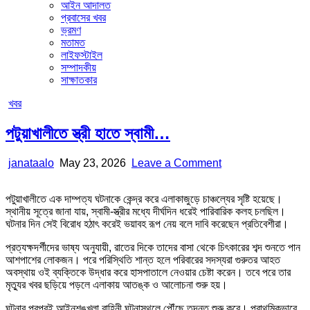
আইন আদালত
প্রবাসের খবর
ভ্রমণ
মতামত
লাইফস্টাইল
সম্পাদকীয়
সাক্ষাতকার
Posted
খবর
in
পটুয়াখালীতে স্ত্রী হাতে স্বামী…
Author:
Published
on
janataalo
May 23, 2026
Leave a Comment
Date:
পটুয়াখালীতে
স্ত্রী
পটুয়াখালীতে এক দাম্পত্য ঘটনাকে কেন্দ্র করে এলাকাজুড়ে চাঞ্চল্যের সৃষ্টি হয়েছে।
হাতে
স্থানীয় সূত্রে জানা যায়, স্বামী-স্ত্রীর মধ্যে দীর্ঘদিন ধরেই পারিবারিক কলহ চলছিল।
স্বামী…
ঘটনার দিন সেই বিরোধ হঠাৎ করেই ভয়াবহ রূপ নেয় বলে দাবি করেছেন প্রতিবেশীরা।
প্রত্যক্ষদর্শীদের ভাষ্য অনুযায়ী, রাতের দিকে তাদের বাসা থেকে চিৎকারের শব্দ শুনতে পান
আশপাশের লোকজন। পরে পরিস্থিতি শান্ত হলে পরিবারের সদস্যরা গুরুতর আহত
অবস্থায় ওই ব্যক্তিকে উদ্ধার করে হাসপাতালে নেওয়ার চেষ্টা করেন। তবে পরে তার
মৃত্যুর খবর ছড়িয়ে পড়লে এলাকায় আতঙ্ক ও আলোচনা শুরু হয়।
ঘটনার পরপরই আইনশৃঙ্খলা বাহিনী ঘটনাস্থলে পৌঁছে তদন্ত শুরু করে। প্রাথমিকভাবে