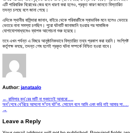
এটি পারিবারিক বিরোধের জের বলে ধারণা করা হলেও, প্রকৃত কারণ জানতে বিস্তারিত
তদন্ত চলছে বলে জানা গেছে।
এদিকে স্থানীয় বাসিন্দারা জানান, বাইরে থেকে পরিবারটিকে স্বাভাবিক মনে হলেও ভেতরে
ভেতরে নানা সমস্যা চলছিল। পুরো ঘটনাটি জানাজানি হওয়ার পর সামাজিক
যোগাযোগমাধ্যমেও ব্যাপক আলোচনা শুরু হয়েছে।
তবে এখন পর্যন্ত এ বিষয়ে আনুষ্ঠানিকভাবে বিস্তারিত তথ্য প্রকাশ করা হয়নি। সংশ্লিষ্ট
কর্তৃপক্ষ বলছে, তদন্ত শেষ হলেই প্রকৃত ঘটনা সম্পর্কে নিশ্চিত হওয়া যাবে।
Author:
janataalo
Post
← রামিসার কব’রের মাটি না শুকাতেই আবারো….
অব”শেষে বে”রিয়ে আসলো স”ত্য ঘট”না, সোহেল বলে আমি একা করি নাই আমার সা….
navigation
→
Leave a Reply
Your email address will not be published.
Required fields are