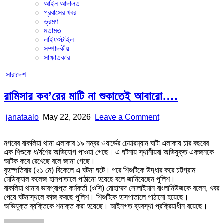
আইন আদালত
প্রবাসের খবর
ভ্রমণ
মতামত
লাইফস্টাইল
সম্পাদকীয়
সাক্ষাতকার
Posted
সারাদেশ
in
রামিসার কব’রের মাটি না শুকাতেই আবারো….
Author:
Published
on
janataalo
May 22, 2026
Leave a Comment
Date:
রামিসার
কব’রের
নগরের বাকলিয়া থানা এলাকার ১৯ নম্বর ওয়ার্ডের চেয়ারম্যান ঘাটা এলাকায় চার বছরের
মাটি
এক শিশুকে ধ/র্ষণের অভিযোগ পাওয়া গেছে। এ ঘটনায় স্থানীয়রা অভিযুক্ত একজনকে
না
আটক করে রেখেছে বলে জানা গেছে।
শুকাতেই
বৃহস্পতিবার (২১ মে) বিকেলে এ ঘটনা ঘটে। পরে শিশুটিকে উদ্ধার করে চট্টগ্রাম
আবারো….
মেডিক্যাল কলেজ হাসপাতালে পাঠানো হয়েছে বলে জানিয়েছেন পুলিশ।
বাকলিয়া থানার ভারপ্রাপ্ত কর্মকর্তা (ওসি) মোহাম্মদ সোলাইমান বাংলানিউজকে বলেন, খবর
পেয়ে ঘটনাস্থলে কাজ করছে পুলিশ। শিশুটিকে হাসপাতালে পাঠানো হয়েছে।
অভিযুক্ত ব্যক্তিকে শনাক্ত করা হয়েছে। আইনগত ব্যবস্থা প্রক্রিয়াধীন রয়েছে।