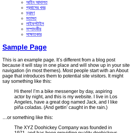
আইন আদালত
প্রবাসের খবর
ভ্রমণ
মতামত
লাইফস্টাইল
সম্পাদকীয়
সাক্ষাতকার
Sample Page
This is an example page. It’s different from a blog post
because it will stay in one place and will show up in your site
navigation (in most themes). Most people start with an About
page that introduces them to potential site visitors. It might
say something like this:
Hi there! I’m a bike messenger by day, aspiring
actor by night, and this is my website. I live in Los
Angeles, have a great dog named Jack, and I like
piña coladas. (And gettin’ caught in the rain.)
…or something like this:
The XYZ Doohickey Company was founded in
1971, and has been providing quality doohickeys