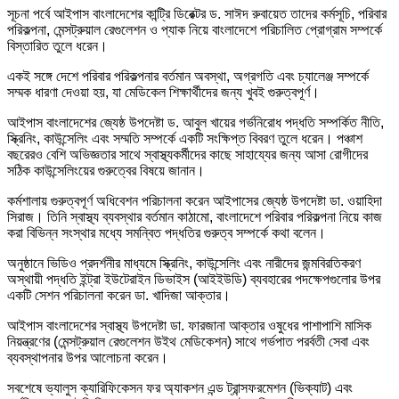
সূচনা পর্বে আইপাস বাংলাদেশের কান্ট্রি ডিরেক্টর ড. সাঈদ রুবায়েত তাদের কর্মসূচি, পরিবার
পরিকল্পনা, মেন্সট্রুয়াল রেগুলেশন ও প্যাক নিয়ে বাংলাদেশে পরিচালিত প্রোগ্রাম সম্পর্কে
বিস্তারিত তুলে ধরেন।
একই সঙ্গে দেশে পরিবার পরিকল্পনার বর্তমান অবস্থা, অগ্রগতি এবং চ্যালেঞ্জ সম্পর্কে
সম্মক ধারণা দেওয়া হয়, যা মেডিকেল শিক্ষার্থীদের জন্য খুবই গুরুত্বপূর্ণ।
আইপাস বাংলাদেশের জ্যেষ্ঠ উপদেষ্টা ড. আবুল খায়ের গর্ভনিরোধ পদ্ধতি সম্পর্কিত নীতি,
স্ক্রিনিং, কাউন্সেলিং এবং সম্মতি সম্পর্কে একটি সংক্ষিপ্ত বিবরণ তুলে ধরেন। পঞ্চাশ
বছরেরও বেশি অভিজ্ঞতার সাথে স্বাস্থ্যকর্মীদের কাছে সাহায্যের জন্য আসা রোগীদের
সঠিক কাউন্সেলিংয়ের গুরুত্বের বিষয়ে জানান।
কর্মশালায় গুরুত্বপূর্ণ অধিবেশন পরিচালনা করেন আইপাসের জ্যেষ্ঠ উপদেষ্টা ডা. ওয়াহিদা
সিরাজ। তিনি স্বাস্থ্য ব্যবস্থার বর্তমান কাঠামো, বাংলাদেশে পরিবার পরিকল্পনা নিয়ে কাজ
করা বিভিন্ন সংস্থার মধ্যে সমন্বিত পদ্ধতির গুরুত্ব সম্পর্কে কথা বলেন।
অনুষ্ঠানে ভিডিও প্রদর্শনীর মাধ্যমে স্ক্রিনিং, কাউন্সেলিং এবং নারীদের জন্মবিরতিকরণ
অস্থায়ী পদ্ধতি ইন্ট্রা ইউটেরাইন ডিভাইস (আইইউডি) ব্যবহারের পদক্ষেপগুলোর উপর
একটি সেশন পরিচালনা করেন ডা. খাদিজা আক্তার।
আইপাস বাংলাদেশের স্বাস্থ্য উপদেষ্টা ডা. ফারজানা আক্তার ওষুধের পাশাপাশি মাসিক
নিয়ন্ত্রণের (মেন্সট্রুয়াল রেগুলেশন উইথ মেডিকেশন) সাথে গর্ভপাত পরর্বতী সেবা এবং
ব্যবস্থাপনার উপর আলোচনা করেন।
সবশেষে ভ্যালুস ক্যারিফিকেসন ফর অ্যাকশন এন্ড ট্রান্সফরমেশন (ভিক্যাট) এবং