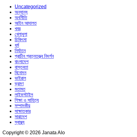
Uncategorized
অন্যান্য
অর্থনীতি
আইন আদালত
খবর
খেলাধুলা
চিকিৎসা
ধর্ম
নির্যাতন
প্রাচীন প্রত্নতত্ত্ব নিদর্শন
বাংলাদেশ
বাস্তবতা
বিনোদন
ভাইরাল
ভ্রমণ
মতামত
লাইফস্টাইল
শিক্ষা ও সাহিত্য
সম্পাদকীয়
সাক্ষাতকার
সারাদেশ
স্বাস্থ্য
Copyright © 2026 Janata Alo