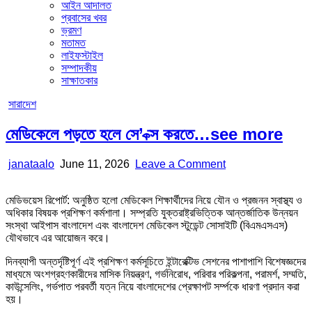
আইন আদালত
প্রবাসের খবর
ভ্রমণ
মতামত
লাইফস্টাইল
সম্পাদকীয়
সাক্ষাতকার
Posted
সারাদেশ
in
মেডিকেলে পড়তে হলে সে’ ক্স করতে…see more
Author:
Published
on
janataalo
June 11, 2026
Leave a Comment
Date:
মেডিকেলে
পড়তে
মেডিভয়েস রিপোর্ট: অনুষ্ঠিত হলো মেডিকেল শিক্ষার্থীদের নিয়ে যৌন ও প্রজনন স্বাস্থ্য ও
হলে
অধিকার বিষয়ক প্রশিক্ষণ কর্মশালা। সম্প্রতি যুক্তরাষ্ট্রভিত্তিক আন্তর্জাতিক উন্নয়ন
সে’
সংস্থা আইপাস বাংলাদেশ এবং বাংলাদেশ মেডিকেল স্টুডেন্ট সোসাইটি (বিএমএসএস)
ক্স
যৌথভাবে এর আয়োজন করে।
করতে…
see
দিনব্যাপী অন্তর্দৃষ্টিপূর্ণ এই প্রশিক্ষণ কর্মসূচিতে ইন্টারেক্টিভ সেশনের পাশাপাশি বিশেষজ্ঞদের
more
মাধ্যমে অংশগ্রহণকারীদের মাসিক নিয়ন্ত্রণ, গর্ভনিরোধ, পরিবার পরিকল্পনা, পরামর্শ, সম্মতি,
কাউন্সেলিং, গর্ভপাত পরবর্তী যত্ন নিয়ে বাংলাদেশের প্রেক্ষাপট সর্ম্পকে ধারণা প্রদান করা
হয়।