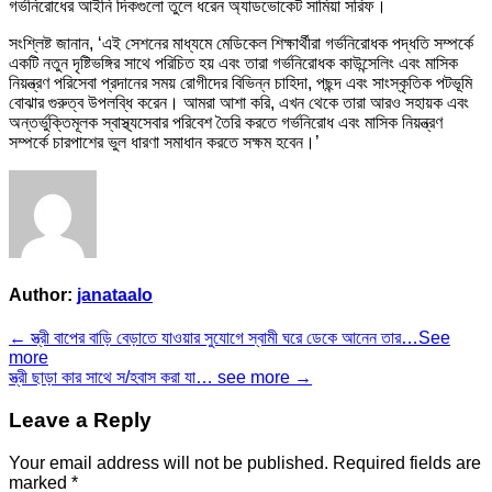
গর্ভনিরোধের আইনি দিকগুলো তুলে ধরেন অ্যাডভোকেট সামিয়া সরিফ।
সংশ্লিষ্ট জানান, ‘এই সেশনের মাধ্যমে মেডিকেল শিক্ষার্থীরা গর্ভনিরোধক পদ্ধতি সম্পর্কে
একটি নতুন দৃষ্টিভঙ্গির সাথে পরিচিত হয় এবং তারা গর্ভনিরোধক কাউন্সেলিং এবং মাসিক
নিয়ন্ত্রণ পরিসেবা প্রদানের সময় রোগীদের বিভিন্ন চাহিদা, পছন্দ এবং সাংস্কৃতিক পটভূমি
বোঝার গুরুত্ব উপলব্ধি করেন। আমরা আশা করি, এখন থেকে তারা আরও সহায়ক এবং
অন্তর্ভুক্তিমূলক স্বাস্থ্যসেবার পরিবেশ তৈরি করতে গর্ভনিরোধ এবং মাসিক নিয়ন্ত্রণ
সম্পর্কে চারপাশের ভুল ধারণা সমাধান করতে সক্ষম হবেন।’
Author:
janataalo
Post
← স্ত্রী বাপের বাড়ি বেড়াতে যাওয়ার সুযোগে স্বামী ঘরে ডেকে আনেন তার…See
more
navigation
স্ত্রী ছাড়া কার সাথে স/হবাস করা যা… see more →
Leave a Reply
Your email address will not be published.
Required fields are
marked
*