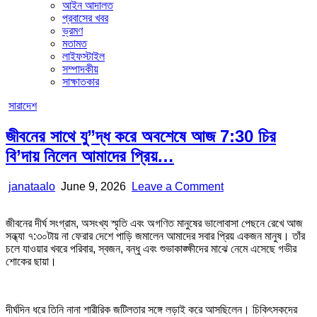
আইন আদালত
প্রবাসের খবর
ভ্রমণ
মতামত
লাইফস্টাইল
সম্পাদকীয়
সাক্ষাতকার
Posted
সারাদেশ
in
জীবনের সাথে যু”দ্ধ করে অবশেষে আজ 7:30 চির
বি’দায় নিলেন আমাদের প্রিয়…
Author:
Published
on
janataalo
June 9, 2026
Leave a Comment
Date:
জীবনের
সাথে
জীবনের দীর্ঘ সংগ্রাম, অসংখ্য স্মৃতি এবং অগণিত মানুষের ভালোবাসা পেছনে রেখে আজ
যু”দ্ধ
সন্ধ্যা ৭:৩০টায় না ফেরার দেশে পাড়ি জমালেন আমাদের সবার প্রিয় একজন মানুষ। তাঁর
করে
চলে যাওয়ার খবরে পরিবার, স্বজন, বন্ধু এবং শুভাকাঙ্ক্ষীদের মাঝে নেমে এসেছে গভীর
অবশেষে
শোকের ছায়া।
আজ
7:30
চির
বি’দায়
দীর্ঘদিন ধরে তিনি নানা শারীরিক জটিলতার সঙ্গে লড়াই করে আসছিলেন। চিকিৎসকদের
নিলেন