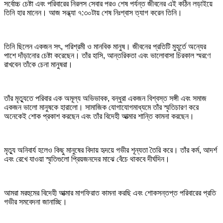
সর্বোচ্চ চেষ্টা এবং পরিবারের নিরলস সেবার পরও শেষ পর্যন্ত জীবনের এই কঠিন লড়াইয়ে
আমাদের
তিনি হার মানেন। আজ সন্ধ্যা ৭:৩০টায় শেষ নিঃশ্বাস ত্যাগ করেন তিনি।
প্রিয়…
তিনি ছিলেন একজন সৎ, পরিশ্রমী ও মানবিক মানুষ। জীবনের প্রতিটি মুহূর্তে অন্যের
পাশে দাঁড়ানোর চেষ্টা করেছেন। তাঁর হাসি, আন্তরিকতা এবং ভালোবাসা চিরকাল স্মরণে
রাখবেন তাঁকে চেনা মানুষরা।
তাঁর মৃত্যুতে পরিবার এক অমূল্য অভিভাবক, বন্ধুরা একজন বিশ্বস্ত সঙ্গী এবং সমাজ
একজন ভালো মানুষকে হারালো। সামাজিক যোগাযোগমাধ্যমে তাঁর স্মৃতিচারণ করে
অনেকেই শোক প্রকাশ করছেন এবং তাঁর বিদেহী আত্মার শান্তি কামনা করছেন।
মৃত্যু অনিবার্য হলেও কিছু মানুষের বিদায় হৃদয়ে গভীর শূন্যতা তৈরি করে। তাঁর কর্ম, আদর্শ
এবং রেখে যাওয়া স্মৃতিগুলো প্রিয়জনদের মাঝে বেঁচে থাকবে দীর্ঘদিন।
আমরা মরহুমের বিদেহী আত্মার মাগফিরাত কামনা করছি এবং শোকসন্তপ্ত পরিবারের প্রতি
গভীর সমবেদনা জানাচ্ছি।