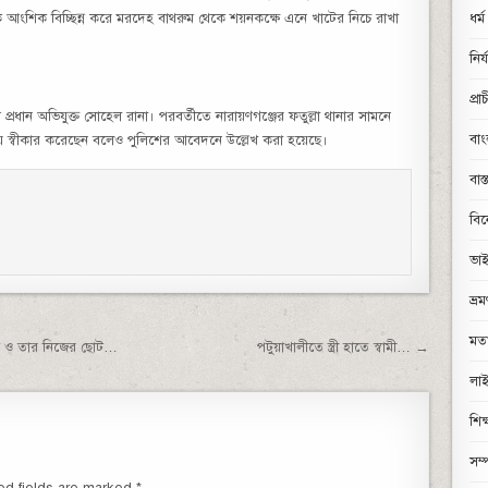
ে আংশিক বিচ্ছিন্ন করে মরদেহ বাথরুম থেকে শয়নকক্ষে এনে খাটের নিচে রাখা
ধর্ম
নির
প্রা
প্রধান অভিযুক্ত সোহেল রানা। পরবর্তীতে নারায়ণগঞ্জের ফতুল্লা থানার সামনে
বা
ায় স্বীকার করেছেন বলেও পুলিশের আবেদনে উল্লেখ করা হয়েছে।
বাস
বি
ভা
ভ্র
মত
িলা ও তার নিজের ছোট…
পটুয়াখালীতে স্ত্রী হাতে স্বামী… →
লাই
শিক
সম্