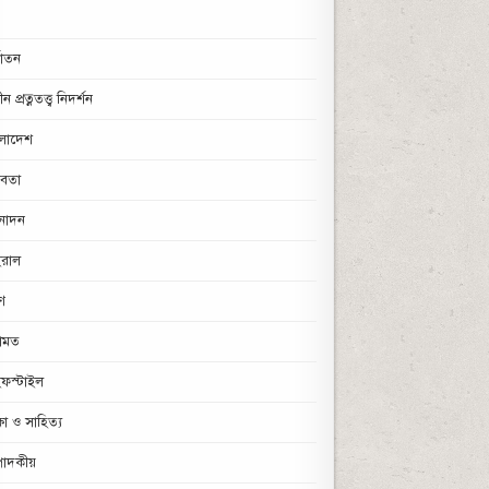
্যাতন
চীন প্রত্নতত্ত্ব নিদর্শন
ংলাদেশ
্তবতা
নোদন
ইরাল
মণ
ামত
ফস্টাইল
্ষা ও সাহিত্য
পাদকীয়