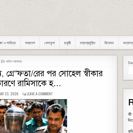
ক্ষা ও সাহিত্য
সারাদেশ
খেলাধুলা
চাকুরী
তথ্যপ্রযুক্তি
বিনোদন
অন্যান্
POSTED IN
আইন আদালত
Se
, গ্রে”ফতা/রের পর সোহেল স্বীকার
ারণে রামিসাকে হ…
UBLISHED DATE:
ON ফাঁ’/স হলো গো’/পন ত/থ্য, গ্রে”ফতা/রের পর সোহেল স্বীকার কর
AY 23, 2026
LEAVE A COMMENT
R
কী 
নি
কুম