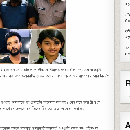
এল
ল”জ
Se
কুম
এল
কবে
Se
টে হত্যার ঘটনায় আদালতে স্বীকারোক্তিমূলক জাবানবন্দি দিয়েছেন অভিযুক্ত
্রেট আদালত তার জবানবন্দি রেকর্ড করেন। পরে তাকে কারাগারে পাঠানোর নির্দেশ
R
 হওয়ায় আদালতে তা রেকর্ডের আবেদন করা হয়। সেই সঙ্গে তার স্ত্রী স্বপ্না
 আগে সোহেলকে ১০ দিনের রিমান্ডে চেয়ে আবেদন করা হয়।
A
ি আবেদন করেন মামলার তদন্তকারী কর্মকর্তা ও পল্লবী থানার উপ-পরিদর্শক