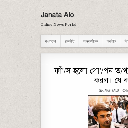
Skip to content
Janata Alo
Online News Portal
বাংলাদেশ
রাজনীতি
আন্তর্জাতিক
অর্থনীতি
শি
ফাঁ’/স হলো গো’/পন ত/থ্য
করল। যে ক
AUTHOR:
P
JANATAALO
M