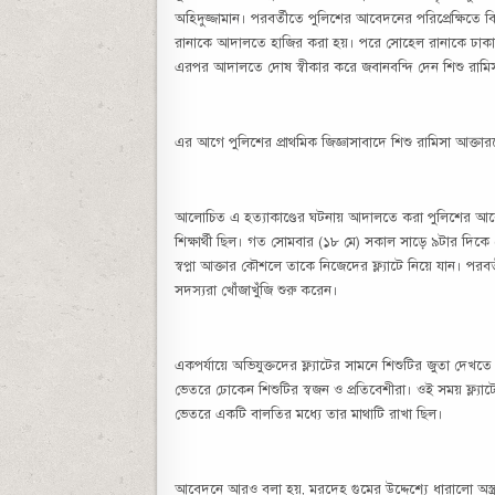
অহিদুজ্জামান। পরবর্তীতে পুলিশের আবেদনের পরিপ্রেক্ষিতে
রানাকে আদালতে হাজির করা হয়। পরে সোহেল রানাকে ঢাকা ম
এরপর আদালতে দোষ স্বীকার করে জবানবন্দি দেন শিশু রামিসা 
এর আগে পুলিশের প্রাথমিক জিজ্ঞাসাবাদে শিশু রামিসা আক্তা
আলোচিত এ হত্যাকাণ্ডের ঘটনায় আদালতে করা ‎পুলিশের আবেদনে
শিক্ষার্থী ছিল। গত সোমবার (১৮ মে) সকাল সাড়ে ৯টার দিকে স
স্বপ্না আক্তার কৌশলে তাকে নিজেদের ফ্ল্যাটে নিয়ে যান। পরব
সদস্যরা খোঁজাখুঁজি শুরু করেন।
একপর্যায়ে অভিযুক্তদের ফ্ল্যাটের সামনে শিশুটির জুতা দে
ভেতরে ঢোকেন শিশুটির স্বজন ও প্রতিবেশীরা। ওই সময় ফ্ল্য
ভেতরে একটি বালতির মধ্যে তার মাথাটি রাখা ছিল।
আবেদনে আরও বলা হয়, মরদেহ গুমের উদ্দেশ্যে ধারালো অস্ত্