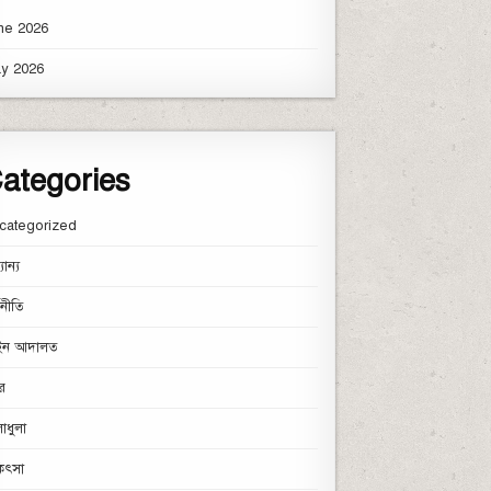
ne 2026
y 2026
ategories
categorized
যান্য
থনীতি
ন আদালত
র
াধুলা
িৎসা