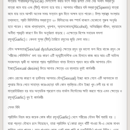
মাত্রায় শারীরিক(Physical) মেলামেশা করার ফলে শুক্র সল্পতা দেখা দেয় অর্থাৎ শুক্রাণুর
মাত্রা কমে যায় এবং (বীর্য) পাতলা হয়ে যায়। আপনার শরীররে যদি শুক্রাণুর(Sperm) মাত্রা
কমে যায় তবে আপনি অনেক সময় সন্তান জন্ম দিতে অক্ষম হতে পারেন। বিশ্ব স্বাস্থ্য সংস্থার
তথ্যমতে, প্রতি মিলিলিটার শুক্রাণুতে ২০ মিলিয়নের কম স্পার্ম থাকলে যেকোনো পুরুষ অনুর্বর
হতে পারেন। বাজে খাদ্যাভ্যাস, ধূমপান, অ্যালকোহল(Alcohol), অনিয়ন্ত্রিত জীবন, ব্যায়ামে
অনীহা প্রভৃতি কারণে দিন দিন অনুর্বরতা বাড়ছে। এক্ষেত্রে বিশেষ সহায়ক মসলা
রসুন(Garlic)। কেননা সুস্থ (বীর্য) তৈরিতে রসুনের জুড়ি মেলা ভার।
যৌন অক্ষমতার(Sex/ual dysfunction) ক্ষেত্রে রসুন খুব ভালো ফল দিয়ে থাকে৷ রসুন কে
‘গরীবের পেনিসিলিন’ বলা হয়৷ কারণ এটি অ্যান্টিসেপ্টিক এবং হিসাবে কাজ করে আর এটি অতিঅ
সহজলভ্য সব্জী যা আমারা প্রায় প্রতিনিয়ত খাদ্য হিসাবে গ্রহন করে থকি৷ আপনার যৌন
ইচ্ছা(Sexual desire) ফিরে আনার ক্ষেত্রে এর ব্যবহার খুবই কার্যকরী৷
কোন রোগের কারণে বা দুর্ঘটনায় আপনার যৌন(Sexual) ইচ্ছা কমে গেলে এটি আপনাকে তা
পুনরায় ফিরে পেতে সাহায্য করে৷এছাড়া যদি কোন ব্যক্তির যৌন ইচ্ছা খুব বেশী হয় বা তা
মাত্রাতিরিক্ত হয় যার অত্যধিক প্রয়োগ তার নার্ভাস সিস্টেমের ক্ষতি করতে পারে এমন ক্ষেত্রে ও
রসুন(Garlic) খুব ই কার্যকরী৷
সেবন বিধি
প্রতিদিন নিয়ম করে কয়েক কোষ কাঁচা রসুন(Garlic) খেলে শরীরের যৌবন দীর্ঘ স্থায়ি হয় ।
যারা পড়ন্ত যৌবনে চলে গিয়েছেন, তারা প্রতিদিন দু’কোয়া রসুন খাঁটি গাওয়া ঘি-এ ভেজে মাখন
মাখিয়ে খেতে পারেন। তবে খাওয়ার শেষে একটু গরম পানি বা দুধ(Milk) খাওয়া উচিত। এতে