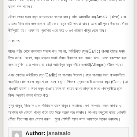
ভালো ফল পাবেন।
যৌবন রক্ষার জন্য রসুন অন্যভাবেও খাওয়া যায়। কাঁচা আমলকির রস(Amalki juice) ২ বা
১ চামচ নিয়ে তার সঙ্গে এক বা দুই কোয়া রসুন বাটা খাওয়া যায়। এতে স্ত্রী-পুরুষ উভয়ের যৌবন
দীর্ঘস্থায়ি হয়। গবেষণায় প্রমাণিত এতে করে ৩ গুণ পরিমাণ শক্তি বেড়ে যায়।
সাবধানতা
যাদের শরীর থেকে রক্তপাত সহজে বন্ধ হয় না, অতিরিক্ত রসুন(Garlic) খাওয়া তাদের জন্য
বিপদ জনক। কারণ, রসুন রক্তের জমাট বাঁধার ক্রিয়াকে বাধা প্রদান করে। ফলে রক্তপাত বন্ধ
হতে অসুবিধা হতে পারে। তা ছাড়া অতিরিক্ত রসুন শরীরে এলার্জি(Allergie) ঘটাতে পারে।
এসব ক্ষেত্রে অতিরিক্ত রসুন(Garlic) না খাওয়াই উত্তম। রসুন খাওয়ার ফলে পাকস্থলীতে
অস্বস্তি বোধ করলে রসুন খাওয়া বন্ধ রাখুন। শিশুকে দুগ্ধদানকারী মায়েদের রসুন (Garlic) না
খাওয়াই ভালো। কারণ রসুন খাওয়ার ফলে তা মায়ের দুধের মাধ্যমে শিশুর পাকস্থলীতে ঢুকে
শিশুর যন্ত্রণার কারণ ঘটাতে পারে।
সুস্থ থাকুন, নিজেকে এবং পরিবারকে ভালোবাসুন। আমাদের লেখা আপনার কেমন লাগছে ও
আপনার যদি কোনো প্রশ্ন থাকে তবে নিচে কমেন্ট করে জানান। আপনার বন্ধুদের কাছে পোস্টটি
পৌঁছে দিতে দয়া করে শেয়ার করুন। পুরো পোস্টটি পড়ার জন্য আপনাকে অনেক ধন্যবাদ।
Author:
janataalo