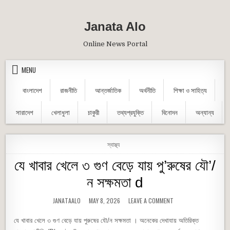
Skip to content
Janata Alo
Online News Portal
MENU
বাংলাদেশ
রাজনীতি
আন্তর্জাতিক
অর্থনীতি
শিক্ষা ও সাহিত্য
সারাদেশ
খেলাধুলা
চাকুরী
তথ্যপ্রযুক্তি
বিনোদন
অন্যান্য
POSTED IN
স্বাস্থ্য
যে খাবার খেলে ৩ গুণ বেড়ে যায় পু’রুষের যৌ’/
ন সক্ষমতা d
AUTHOR:
PUBLISHED DATE:
ON যে খাবার খেলে ৩ গুণ বেড়
JANATAALO
MAY 8, 2026
LEAVE A COMMENT
যে খাবার খেলে ৩ গুণ বেড়ে যায় পুরুষের যৌ/ন সক্ষমতা । অনেকের দেখাযায় অতিরিক্ত