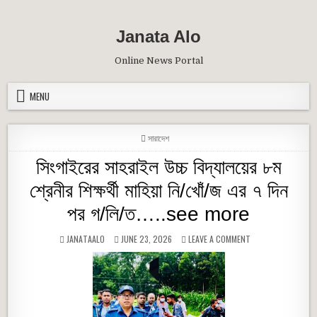
Skip to content
Janata Alo
Online News Portal
MENU
POSTED IN
সারাদেশ
সিংগাইরের সাহরাইল উচ্চ বিদ্যালয়ের ৮ম
শ্রেনীর শিক্ষর্থী মাহিয়া নি/খোঁ/জ এর ৭ দিন
পর গ/লি/ত…..see more
AUTHOR:
PUBLISHED DATE:
ON সিংগাইরের সাহরাইল উ
JANATAALO
JUNE 23, 2026
LEAVE A COMMENT