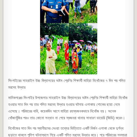
সিংগাইরের সাহরাইল উচ্চ বিদ্যালয়ের অষ্টম শ্রেণির শিক্ষার্থী মাহিয়া নিখোঁজের ৭ দিন পর গলিত
মরদেহ উদ্ধার
মানিকগঞ্জের সিংগাইর উপজেলার সাহরাইল উচ্চ বিদ্যালয়ের অষ্টম শ্রেণির শিক্ষার্থী মাহিয়া নিখোঁজ
হওয়ার সাত দিন পর তার গলিত মরদেহ উদ্ধার হওয়ার ঘটনায় এলাকায় শোকের ছায়া নেমে
এসেছে। পরিবারের দাবি, কয়েকদিন আগে মাহিয়া রহস্যজনকভাবে নিখোঁজ হয়। অনেক
খোঁজাখুঁজির পরও তার কোনো সন্ধান না পেয়ে স্বজনরা থানায় সাধারণ ডায়েরি (জিডি) করেন।
নিখোঁজের সাত দিন পর স্থানীয়দের দেওয়া তথ্যের ভিত্তিতে একটি নির্জন এলাকা থেকে দুর্গন্ধ
ছড়াতে থাকলে পুলিশ ঘটনাস্থলে গিয়ে একটি গলিত মরদেহ উদ্ধার করে। পরে পরিবারের সদস্যরা