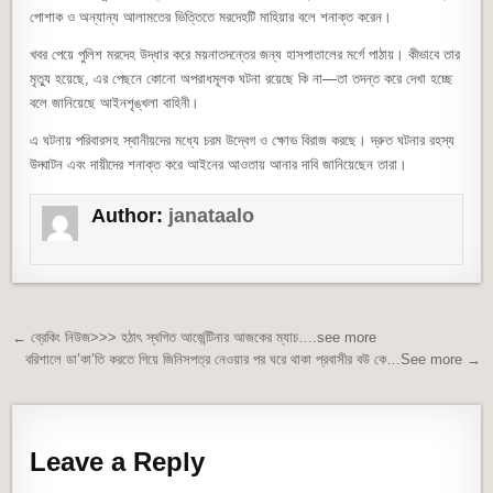
পোশাক ও অন্যান্য আলামতের ভিত্তিতে মরদেহটি মাহিয়ার বলে শনাক্ত করেন।
খবর পেয়ে পুলিশ মরদেহ উদ্ধার করে ময়নাতদন্তের জন্য হাসপাতালের মর্গে পাঠায়। কীভাবে তার
মৃত্যু হয়েছে, এর পেছনে কোনো অপরাধমূলক ঘটনা রয়েছে কি না—তা তদন্ত করে দেখা হচ্ছে
বলে জানিয়েছে আইনশৃঙ্খলা বাহিনী।
এ ঘটনায় পরিবারসহ স্থানীয়দের মধ্যে চরম উদ্বেগ ও ক্ষোভ বিরাজ করছে। দ্রুত ঘটনার রহস্য
উদ্ঘাটন এবং দায়ীদের শনাক্ত করে আইনের আওতায় আনার দাবি জানিয়েছেন তারা।
Author:
janataalo
Post navigation
← ব্রেকিং নিউজ>>> হঠাৎ স্থগিত আর্জেন্টিনার আজকের ম্যাচ….see more
বরিশালে ডা’কা’তি করতে গিয়ে জিনিসপত্র নেওয়ার পর ঘরে থাকা প্রবাসীর বউ কে…See more →
Leave a Reply