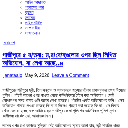
আইন আদালত
প্রবাসের খবর
ভ্রমণ
মতামত
লাইফস্টাইল
সম্পাদকীয়
সাক্ষাতকার
Posted
সারাদেশ
in
গাজীপুরে ৫ হ/ত্যা: ম,র/দে/হগুলোর ওপর ছিল লিখিত
অভিযোগ, যা লেখা আছে..a
Author:
Published
on
janataalo
May 9, 2026
Leave a Comment
Date:
গাজীপুরে
৫
গাজীপুরের শ্রীপুরে স্ত্রী, তিন সন্তান ও শ্যালককে হত্যার ঘটনায় চাঞ্চল্যকর তথ্য দিয়েছে
হ/
পুলিশ। পাঁচটি লাশের ওপর পাওয়া গেছে কম্পিউটারে টাইপ করা অভিযোগ। সেটি
ত্যা:
গোপালগঞ্জ সদর থানার ওসি বরাবর লেখা হয়েছে। পাঁচটিই একই অভিযোগের কপি। সেই
ম,র/
অভিযোগ থানায় দেওয়া হয়েছে কি না বা দিলেও গ্রহণ করা হয়েছে কি না—সে বিষয়ে
দে/
খোঁজ নেওয়া হচ্ছে বলে জানিয়েছেন গাজীপুর জেলা পুলিশের অতিরিক্ত পুলিশ সুপার
হগুলোর
কালীগঞ্জ সার্কেল মো. আসাদুজ্জামান।
ওপর
ছিল
লাশের ওপর রাখা কাগজে মুদ্রিত সেই অভিযোগের সূত্রে জানা যায়, স্ত্রী শারমিন খানম
লিখিত