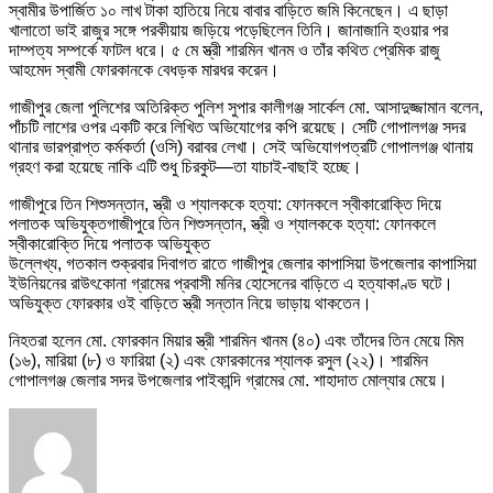
স্বামীর উপার্জিত ১০ লাখ টাকা হাতিয়ে নিয়ে বাবার বাড়িতে জমি কিনেছেন। এ ছাড়া
অভিযোগ,
খালাতো ভাই রাজুর সঙ্গে পরকীয়ায় জড়িয়ে পড়েছিলেন তিনি। জানাজানি হওয়ার পর
যা
দাম্পত্য সম্পর্কে ফাটল ধরে। ৫ মে স্ত্রী শারমিন খানম ও তাঁর কথিত প্রেমিক রাজু
লেখা
আহমেদ স্বামী ফোরকানকে বেধড়ক মারধর করেন।
আছে..a
গাজীপুর জেলা পুলিশের অতিরিক্ত পুলিশ সুপার কালীগঞ্জ সার্কেল মো. আসাদুজ্জামান বলেন,
পাঁচটি লাশের ওপর একটি করে লিখিত অভিযোগের কপি রয়েছে। সেটি গোপালগঞ্জ সদর
থানার ভারপ্রাপ্ত কর্মকর্তা (ওসি) বরাবর লেখা। সেই অভিযোগপত্রটি গোপালগঞ্জ থানায়
গ্রহণ করা হয়েছে নাকি এটি শুধু চিরকুট—তা যাচাই-বাছাই হচ্ছে।
গাজীপুরে তিন শিশুসন্তান, স্ত্রী ও শ্যালককে হত্যা: ফোনকলে স্বীকারোক্তি দিয়ে
পলাতক অভিযুক্তগাজীপুরে তিন শিশুসন্তান, স্ত্রী ও শ্যালককে হত্যা: ফোনকলে
স্বীকারোক্তি দিয়ে পলাতক অভিযুক্ত
উল্লেখ্য, গতকাল শুক্রবার দিবাগত রাতে গাজীপুর জেলার কাপাসিয়া উপজেলার কাপাসিয়া
ইউনিয়নের রাউৎকোনা গ্রামের প্রবাসী মনির হোসেনের বাড়িতে এ হত্যাকাণ্ড ঘটে।
অভিযুক্ত ফোরকার ওই বাড়িতে স্ত্রী সন্তান নিয়ে ভাড়ায় থাকতেন।
নিহতরা হলেন মো. ফোরকান মিয়ার স্ত্রী শারমিন খানম (৪০) এবং তাঁদের তিন মেয়ে মিম
(১৬), মারিয়া (৮) ও ফারিয়া (২) এবং ফোরকানের শ্যালক রসুল (২২)। শারমিন
গোপালগঞ্জ জেলার সদর উপজেলার পাইকান্দি গ্রামের মো. শাহাদাত মোল্যার মেয়ে।