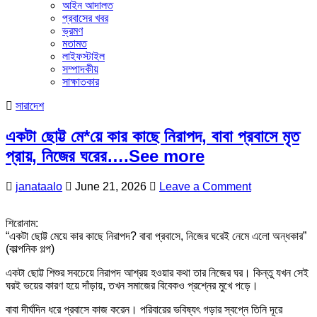
আইন আদালত
প্রবাসের খবর
ভ্রমণ
মতামত
লাইফস্টাইল
সম্পাদকীয়
সাক্ষাতকার
Posted
সারাদেশ
in
একটা ছোট্ট মে*য়ে কার কাছে নিরাপদ, বাবা প্রবাসে মৃত
প্রায়, নিজের ঘরের….See more
Author:
Published
on
janataalo
June 21, 2026
Leave a Comment
Date:
একটা
ছোট্ট
শিরোনাম:
মে*য়ে
“একটা ছোট্ট মেয়ে কার কাছে নিরাপদ? বাবা প্রবাসে, নিজের ঘরেই নেমে এলো অন্ধকার”
কার
(কাল্পনিক গল্প)
কাছে
নিরাপদ,
একটা ছোট্ট শিশুর সবচেয়ে নিরাপদ আশ্রয় হওয়ার কথা তার নিজের ঘর। কিন্তু যখন সেই
বাবা
ঘরই ভয়ের কারণ হয়ে দাঁড়ায়, তখন সমাজের বিবেকও প্রশ্নের মুখে পড়ে।
প্রবাসে
মৃত
বাবা দীর্ঘদিন ধরে প্রবাসে কাজ করেন। পরিবারের ভবিষ্যৎ গড়ার স্বপ্নে তিনি দূরে
প্রায়,