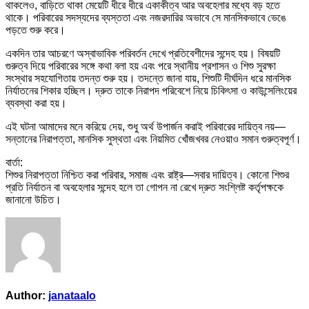
থাকলেও, বাড়িতে থাকা মেয়েটি ধীরে ধীরে একাকীত্ব আর অবহেলার মধ্যে বড় হতে
নিজের
থাকে। পরিবারের সদস্যদের ব্যস্ততা এবং নজরদারির অভাবে সে মানসিকভাবে ভেঙে
ঘরের….See
পড়তে শুরু করে।
more
একদিন তার আচরণে অস্বাভাবিক পরিবর্তন দেখে প্রতিবেশীদের সন্দেহ হয়। বিষয়টি
গুরুত্ব দিয়ে পরিবারের সঙ্গে কথা বলা হয় এবং পরে স্থানীয় প্রশাসন ও শিশু সুরক্ষা
সংস্থার সহযোগিতায় তদন্ত শুরু হয়। তদন্তে জানা যায়, শিশুটি দীর্ঘদিন ধরে মানসিক
নির্যাতনের শিকার হচ্ছিল। দ্রুত তাকে নিরাপদ পরিবেশে নিয়ে চিকিৎসা ও কাউন্সেলিংয়ের
ব্যবস্থা করা হয়।
এই ঘটনা আমাদের মনে করিয়ে দেয়, শুধু অর্থ উপার্জন করাই পরিবারের দায়িত্ব নয়—
সন্তানের নিরাপত্তা, মানসিক সুস্থতা এবং নিয়মিত খোঁজখবর নেওয়াও সমান গুরুত্বপূর্ণ।
বার্তা:
শিশুর নিরাপত্তা নিশ্চিত করা পরিবার, সমাজ এবং রাষ্ট্র—সবার দায়িত্ব। কোনো শিশুর
প্রতি নির্যাতন বা অবহেলার সন্দেহ হলে তা গোপন না রেখে দ্রুত সংশ্লিষ্ট কর্তৃপক্ষকে
জানানো উচিত।
Author:
janataalo