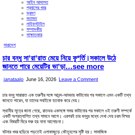
আইন আদালত
প্রবাসের খবর
ভ্রমণ
মতামত
লাইফস্টাইল
সম্পাদকীয়
সাক্ষাতকার
Posted
সারাদেশ
in
চার বন্ধু সা’রা’রাত মেয়ে নিয়ে ফু*র্তি।সকালে উঠে
জানতে পারে মেয়েটির ভা’ড়া…see more
Author:
Published
on
janataalo
June 16, 2026
Leave a Comment
Date:
চার
বন্ধু
চার বন্ধু সারারাত এক তরুণীর সঙ্গে আনন্দ-আড্ডায় কাটানোর পর সকালে এমন একটি তথ্য
সা’রা’রাত
জানতে পারেন, যা তাদের সবাইকে হতবাক করে দেয়।
মেয়ে
নিয়ে
স্থানীয় সূত্রে জানা গেছে, রাতভর একসঙ্গে সময় কাটানোর পর সকালে ওই তরুণী সম্পর্কে
ফু*র্তি।
একটি অপ্রত্যাশিত তথ্য সামনে আসে। এরপরই চার বন্ধুর মধ্যে দেখা দেয় চরম বিস্ময়
সকালে
এবং বিষয়টি ঘিরে শুরু হয় নানা আলোচনা।
উঠে
জানতে
ঘটনার খবর ছড়িয়ে পড়তেই এলাকাজুড়ে কৌতূহলের সৃষ্টি হয়। সামাজিক
পারে