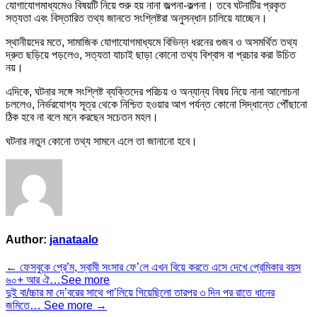
যোগাযোগমাধ্যমেও বিষয়টি নিয়ে শুরু হয় নানা জল্পনা-কল্পনা। তবে ঘটনাটির প্রকৃত
মেয়েটির
সত্যতা এবং বিস্তারিত তথ্য জানতে সংশ্লিষ্টরা অনুসন্ধান চালিয়ে যাচ্ছেন।
ভা’ড়া…
see
স্থানীয়দের মতে, সামাজিক যোগাযোগমাধ্যমে বিভিন্ন ধরনের গুজব ও অসমর্থিত তথ্য
more
দ্রুত ছড়িয়ে পড়লেও, সত্যতা যাচাই ছাড়া কোনো তথ্য বিশ্বাস বা প্রচার করা উচিত
নয়।
এদিকে, ঘটনার সঙ্গে সংশ্লিষ্ট ব্যক্তিদের পরিচয় ও অন্যান্য বিষয় নিয়ে নানা আলোচনা
চললেও, নির্ভরযোগ্য সূত্র থেকে নিশ্চিত হওয়ার আগ পর্যন্ত কোনো সিদ্ধান্তে পৌঁছানো
ঠিক হবে না বলে মনে করছেন সচেতন মহল।
ঘটনার নতুন কোনো তথ্য সামনে এলে তা জানানো হবে।
Author:
janataalo
Post
← ফেসবুকে প্রে’ম, স্বামী সংসার ফে’লে এখন বিয়ে করতে এসে দেখে প্রেমিকার বয়স
৬০+ আর ঐ…See more
navigation
দুই বা/চ্চার মা দে’বরের সাথে পা’লিয়ে গিয়েছিলো তারপর ৩ দিন পর রাতে ধানের
জমিতে… See more →