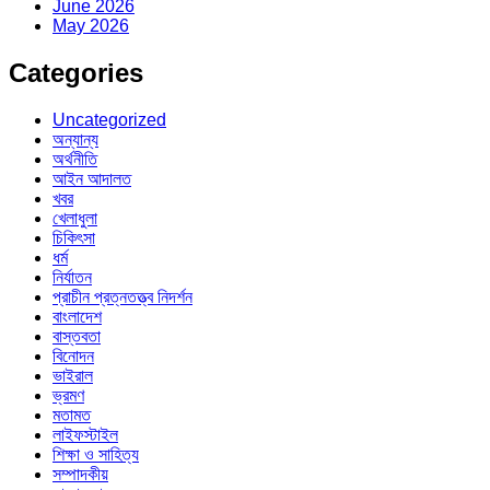
June 2026
May 2026
Categories
Uncategorized
অন্যান্য
অর্থনীতি
আইন আদালত
খবর
খেলাধুলা
চিকিৎসা
ধর্ম
নির্যাতন
প্রাচীন প্রত্নতত্ত্ব নিদর্শন
বাংলাদেশ
বাস্তবতা
বিনোদন
ভাইরাল
ভ্রমণ
মতামত
লাইফস্টাইল
শিক্ষা ও সাহিত্য
সম্পাদকীয়