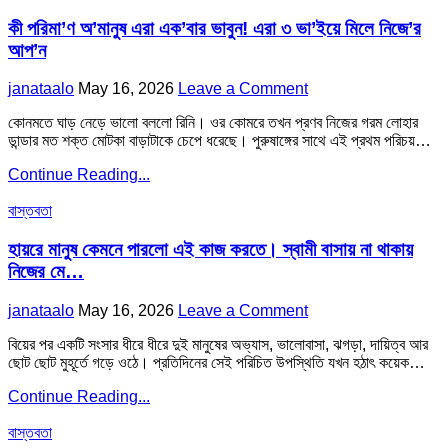
in
পারলো
স্বামী
এই
কী পরিমা’ণ অ’মানুষ এরা এক’বার ভাবুন! এরা ৩ ভা’ইয়ে মিলে নিজে’র
বাসায়
কাজ
না
আপ’ন
করতে।
থাকায়
স্বামী
নিজের
Author:
Published
on
janataalo
May 16, 2026
Leave a Comment
বাসায়
মে…
Date:
কী
না
কোনমতে ঘাড় নেড়ে ভালো বললো রিনি। ওর কোমরে তখন প্রণব নিজের গরম লোহার
পরিমা’ণ
থাকায়
ডান্ডার মত শক্ত মোটকা বাড়াটাকে চেপে ধরেছে। পুরুষাঙ্গের সাথে এই প্রথম পরিচয়…
অ’মানুষ
নিজের
এরা
মে…
কী
Continue Reading...
এক’বার
পরিমা’ণ
ভাবুন!
Posted
অ’মানুষ
বাস্তবতা
এরা
in
এরা
৩
এক’বার
হায়রে মানুষ কেমনে পারলো এই কাজ করতে। স্বামী বাসায় না থাকায়
ভা’ইয়ে
ভাবুন!
মিলে
নিজের মে…
এরা
নিজে’র
৩
আপ’ন
Author:
Published
on
janataalo
May 16, 2026
Leave a Comment
ভা’ইয়ে
Date:
হায়রে
মিলে
বিয়ের পর একটি সংসার ধীরে ধীরে দুই মানুষের অভ্যাস, ভালোবাসা, ঝগড়া, দায়িত্ব আর
মানুষ
নিজে’র
ছোট ছোট মুহূর্তে গড়ে ওঠে। প্রতিদিনের সেই পরিচিত উপস্থিতি যখন হঠাৎ কয়েক…
কেমনে
আপ’ন
পারলো
হায়রে
Continue Reading...
এই
মানুষ
কাজ
Posted
কেমনে
বাস্তবতা
করতে।