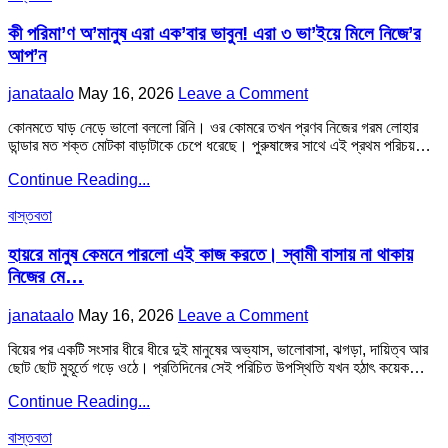
in
পারলো
স্বামী
এই
কী পরিমা’ণ অ’মানুষ এরা এক’বার ভাবুন! এরা ৩ ভা’ইয়ে মিলে নিজে’র
বাসায়
কাজ
না
আপ’ন
করতে।
থাকায়
স্বামী
নিজের
Author:
Published
on
janataalo
May 16, 2026
Leave a Comment
বাসায়
মে…
Date:
কী
না
কোনমতে ঘাড় নেড়ে ভালো বললো রিনি। ওর কোমরে তখন প্রণব নিজের গরম লোহার
পরিমা’ণ
থাকায়
ডান্ডার মত শক্ত মোটকা বাড়াটাকে চেপে ধরেছে। পুরুষাঙ্গের সাথে এই প্রথম পরিচয়…
অ’মানুষ
নিজের
এরা
মে…
কী
Continue Reading...
এক’বার
পরিমা’ণ
ভাবুন!
Posted
অ’মানুষ
বাস্তবতা
এরা
in
এরা
৩
এক’বার
হায়রে মানুষ কেমনে পারলো এই কাজ করতে। স্বামী বাসায় না থাকায়
ভা’ইয়ে
ভাবুন!
মিলে
নিজের মে…
এরা
নিজে’র
৩
আপ’ন
Author:
Published
on
janataalo
May 16, 2026
Leave a Comment
ভা’ইয়ে
Date:
হায়রে
মিলে
বিয়ের পর একটি সংসার ধীরে ধীরে দুই মানুষের অভ্যাস, ভালোবাসা, ঝগড়া, দায়িত্ব আর
মানুষ
নিজে’র
ছোট ছোট মুহূর্তে গড়ে ওঠে। প্রতিদিনের সেই পরিচিত উপস্থিতি যখন হঠাৎ কয়েক…
কেমনে
আপ’ন
পারলো
হায়রে
Continue Reading...
এই
মানুষ
কাজ
Posted
কেমনে
বাস্তবতা
করতে।