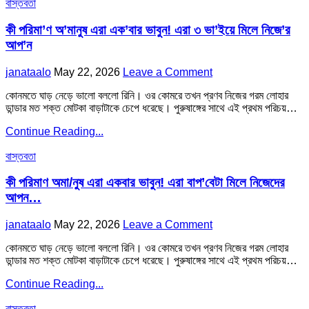
Posted
কেমনে
বাস্তবতা
করতে।
in
পারলো
স্বামী
এই
কী পরিমা’ণ অ’মানুষ এরা এক’বার ভাবুন! এরা ৩ ভা’ইয়ে মিলে নিজে’র
বাসায়
কাজ
না
আপ’ন
করতে।
থাকায়
স্বামী
নিজের
Author:
Published
on
janataalo
May 22, 2026
Leave a Comment
বাসায়
মে…
Date:
কী
না
কোনমতে ঘাড় নেড়ে ভালো বললো রিনি। ওর কোমরে তখন প্রণব নিজের গরম লোহার
পরিমা’ণ
থাকায়
ডান্ডার মত শক্ত মোটকা বাড়াটাকে চেপে ধরেছে। পুরুষাঙ্গের সাথে এই প্রথম পরিচয়…
অ’মানুষ
নিজের
এরা
মে…
কী
Continue Reading...
এক’বার
পরিমা’ণ
ভাবুন!
Posted
অ’মানুষ
বাস্তবতা
এরা
in
এরা
৩
এক’বার
কী পরিমাণ অমা/নুষ এরা একবার ভাবুন! এরা বাপ’বেটা মিলে নিজেদের
ভা’ইয়ে
ভাবুন!
মিলে
আপন…
এরা
নিজে’র
৩
আপ’ন
Author:
Published
on
janataalo
May 22, 2026
Leave a Comment
ভা’ইয়ে
Date:
কী
মিলে
কোনমতে ঘাড় নেড়ে ভালো বললো রিনি। ওর কোমরে তখন প্রণব নিজের গরম লোহার
পরিমাণ
নিজে’র
ডান্ডার মত শক্ত মোটকা বাড়াটাকে চেপে ধরেছে। পুরুষাঙ্গের সাথে এই প্রথম পরিচয়…
অমা/
আপ’ন
নুষ
কী
Continue Reading...
এরা
পরিমাণ
একবার
Posted
অমা/
বাস্তবতা