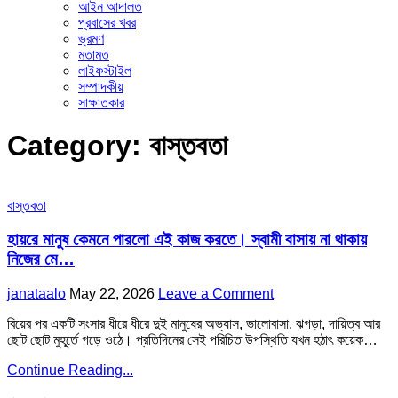
আইন আদালত
প্রবাসের খবর
ভ্রমণ
মতামত
লাইফস্টাইল
সম্পাদকীয়
সাক্ষাতকার
Category:
বাস্তবতা
Posted
বাস্তবতা
in
হায়রে মানুষ কেমনে পারলো এই কাজ করতে। স্বামী বাসায় না থাকায়
নিজের মে…
Author:
Published
on
janataalo
May 22, 2026
Leave a Comment
Date:
হায়রে
বিয়ের পর একটি সংসার ধীরে ধীরে দুই মানুষের অভ্যাস, ভালোবাসা, ঝগড়া, দায়িত্ব আর
মানুষ
ছোট ছোট মুহূর্তে গড়ে ওঠে। প্রতিদিনের সেই পরিচিত উপস্থিতি যখন হঠাৎ কয়েক…
কেমনে
পারলো
হায়রে
Continue Reading...
এই
মানুষ
কাজ