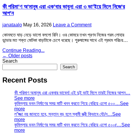
in
পারলো
স্বামী
এই
কী পরিমা’ণ অ’মানুষ এরা এক’বার ভাবুন! এরা ৩ ভা’ইয়ে মিলে নিজে’র
বাসায়
কাজ
না
আপ’ন
করতে।
থাকায়
স্বামী
নিজের
Author:
Published
on
janataalo
May 16, 2026
Leave a Comment
বাসায়
মে…
Date:
কী
না
কোনমতে ঘাড় নেড়ে ভালো বললো রিনি। ওর কোমরে তখন প্রণব নিজের গরম লোহার
পরিমা’ণ
থাকায়
ডান্ডার মত শক্ত মোটকা বাড়াটাকে চেপে ধরেছে। পুরুষাঙ্গের সাথে এই প্রথম পরিচয়…
অ’মানুষ
নিজের
এরা
মে…
কী
Continue Reading...
এক’বার
Posts
পরিমা’ণ
← Older posts
ভাবুন!
অ’মানুষ
Search
এরা
navigation
এরা
Search
৩
এক’বার
ভা’ইয়ে
ভাবুন!
মিলে
Recent Posts
এরা
নিজে’র
৩
আপ’ন
কী পরিমাণ অমানুষ এরা একবার ভাবেন! এই দুই ভাই মিলে তারই নিজের আপন…
ভা’ইয়ে
See more
মিলে
কুমিল্লায় ভবন নির্মাণের সময় মাটি খনন করতে গিয়ে বেরিয়ে এলো ৫০০…See
নিজে’র
more
আপ’ন
ল”জ্জা নয় জানতে হবে, সন্তান বড় হলে স্বামী স্ত্রী কিভাবে যৌ/ন…See
more
কুমিল্লায় ভবন নির্মাণের সময় মাটি খনন করতে গিয়ে বেরিয়ে এলো ৫০০r…See
more