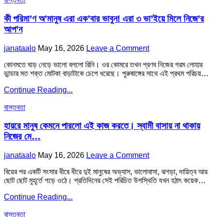
ভাবুন!
in
নুষ
এরা
এরা
কী পরিমা’ণ অ’মানুষ এরা এক’বার ভাবুন! এরা ৩ ভা’ইয়ে মিলে নিজে’র
বাপ’বেটা
একবার
মিলে
আপ’ন
ভাবুন!
নিজেদের
এরা
আপন…
Author:
Published
on
janataalo
May 16, 2026
Leave a Comment
বাপ’বেটা
Date:
কী
মিলে
কোনমতে ঘাড় নেড়ে ভালো বললো রিনি। ওর কোমরে তখন প্রণব নিজের গরম লোহার
পরিমা’ণ
নিজেদের
ডান্ডার মত শক্ত মোটকা বাড়াটাকে চেপে ধরেছে। পুরুষাঙ্গের সাথে এই প্রথম পরিচয়…
অ’মানুষ
আপন…
এরা
কী
Continue Reading...
এক’বার
পরিমা’ণ
ভাবুন!
Posted
অ’মানুষ
বাস্তবতা
এরা
in
এরা
৩
এক’বার
হায়রে মানুষ কেমনে পারলো এই কাজ করতে। স্বামী বাসায় না থাকায়
ভা’ইয়ে
ভাবুন!
মিলে
নিজের মে…
এরা
নিজে’র
৩
আপ’ন
Author:
Published
on
janataalo
May 16, 2026
Leave a Comment
ভা’ইয়ে
Date:
হায়রে
মিলে
বিয়ের পর একটি সংসার ধীরে ধীরে দুই মানুষের অভ্যাস, ভালোবাসা, ঝগড়া, দায়িত্ব আর
মানুষ
নিজে’র
ছোট ছোট মুহূর্তে গড়ে ওঠে। প্রতিদিনের সেই পরিচিত উপস্থিতি যখন হঠাৎ কয়েক…
কেমনে
আপ’ন
পারলো
হায়রে
Continue Reading...
এই
মানুষ
কাজ
Posted
কেমনে
বাস্তবতা
করতে।