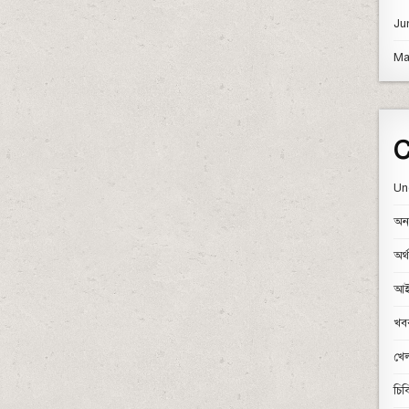
Ju
Ma
C
Un
অন্
অর্
আই
খব
খেল
চিক