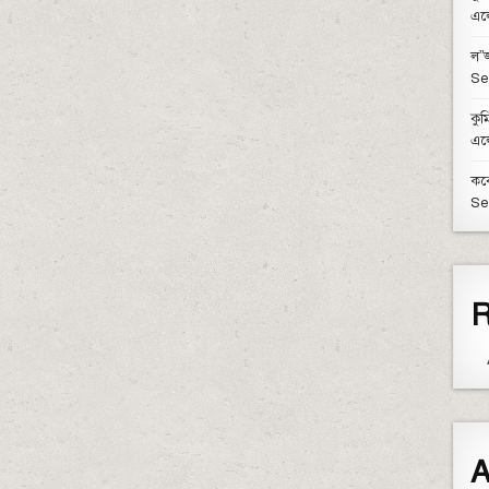
এল
ল”জ
Se
কুম
এল
কবে
Se
R
A