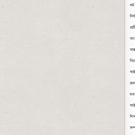
ধর্ম
নির
প্রা
বা
বাস
বি
ভা
ভ্র
মত
লাই
শিক
সম্